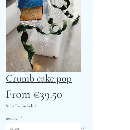
Crumb cake pop
Sale
From
€39.50
Price
Sales Tax Included
number
*