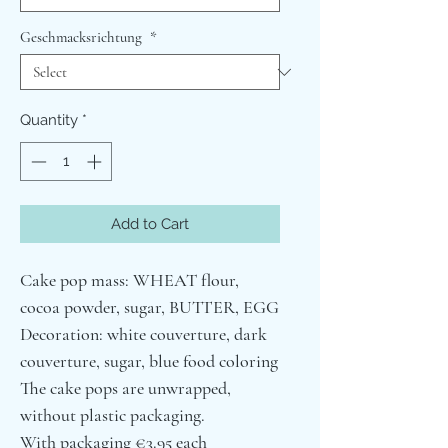
Geschmacksrichtung
*
Quantity
*
Add to Cart
Cake pop mass: WHEAT flour,
cocoa powder, sugar, BUTTER, EGG
Decoration: white couverture, dark
couverture, sugar, blue food coloring
The cake pops are unwrapped,
without plastic packaging.
With packaging €3.95 each