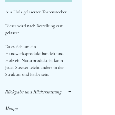
Aus Holz gelaserter Tortenstecker.
Dieser wird nach Bestellung erst
gelasert.
Da es sich um ein
Handwerksprodukt handelt und
Holz ein Naturprodukt ist kann
jeder Stecker leicht anders in der
Struktur und Farbe sein.
Rückgabe und Rückerstattung
Da es sich um handgearbeitete
Menge
Produkte handelt, können diese vom
Beispielbild leicht abweichen, ggf.