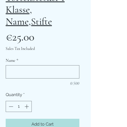
Klasse,
Name,Stifte
Price
€25.00
Sales Tax Included
Name
*
0/500
Quantity
*
Add to Cart