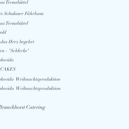
oss Tremsbüttel
es Schulauer Fährhaus
oss Tremsbüttel
gold
 das Herz begehrt
den - "Schlecks"
okovida
 CAKES
okovida Weihnachtsproduktion
hokovida Weihnachtsproduktion
 Brunckhorst Catering