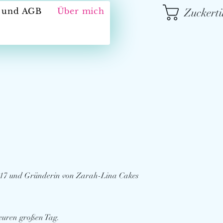
Zuckertü
m und AGB
Über mich
 2017 und Gründerin von Zarah-Lina Cakes
 euren großen Tag.